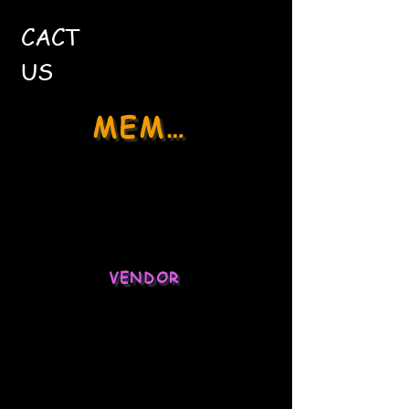
CACT
US
MEMBER
Social Media
Stock Market
VENDOR
Ecommerce